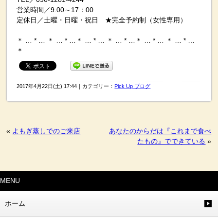
営業時間／9:00～17：00
定休日／土曜・日曜・祝日 ★完全予約制（女性専用）
＊ … * … ＊ … * …＊ … * … ＊ … * …＊ … * … ＊ … * …
＊
2017年4月22日(土) 17:44｜カテゴリー：
Pick Up ブログ
«
よもぎ蒸しでのご来店
あなたのからだは『これまで食べ
たもの』でできている
»
MENU
ホーム