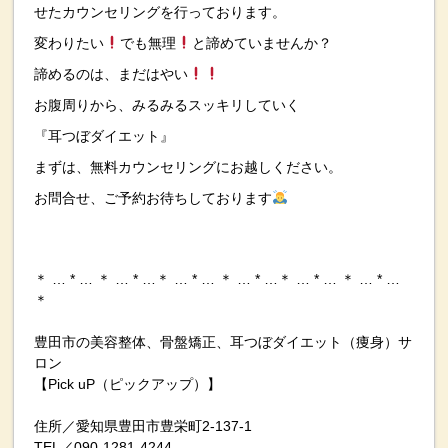
せたカウンセリングを行っております。
変わりたい
でも無理
と諦めていませんか？
諦めるのは、まだはやい
お腹周りから、みるみるスッキリしていく
『耳つぼダイエット』
まずは、無料カウンセリングにお越しください。
お問合せ、ご予約お待ちしております
＊ … * … ＊ … * …＊ … * … ＊ … * …＊ … * … ＊ … * …
＊
豊田市の美容整体、骨盤矯正、耳つぼダイエット（痩身）サ
ロン
【Pick uP（ピックアップ）】
住所／愛知県豊田市豊栄町2-137-1
TEL／090-1281-4244