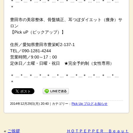
＊ … * … ＊ … * …＊ … * … ＊ … * …＊ … * … ＊ … * …
＊
豊田市の美容整体、骨盤矯正、耳つぼダイエット（痩身）サ
ロン
【Pick uP（ピックアップ）】
住所／愛知県豊田市豊栄町2-137-1
TEL／090-1281-4244
営業時間／9:00～17：00
定休日／土曜・日曜・祝日 ★完全予約制（女性専用）
＊ … * … ＊ … * …＊ … * … ＊ … * …＊ … * … ＊ … * …
＊
2014年12月29日(月) 20:40｜カテゴリー：
Pick Up ブログ
,
お知らせ
«
ご挨拶
ＨＯＴＰＥＰＰＥＲ Ｂｅａｕｔ